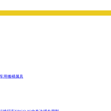
标叉车用搬桶属具