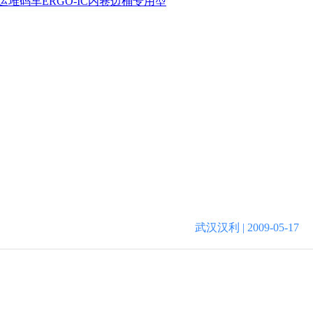
运堆码车
ERGO-IC内卷边桶专用型
武汉汉利 | 2009-05-17