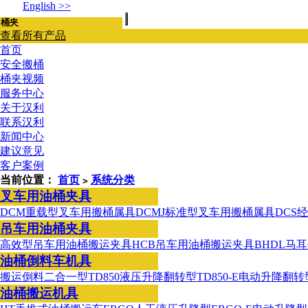
English >>
查看所有产品
首页
安全搬桶
桶夹视频
服务中心
关于汉利
联系汉利
新闻中心
建议意见
客户案例
当前位置：
首页
系统分类
>
叉车用油桶夹具
DCM重载型叉车用搬桶属具
DCMJ标准型叉车用搬桶属具
DCS
吊车用油桶夹具
高效型吊车用油桶搬运夹具
HCB吊车用油桶搬运夹具
BHDL马
油桶倒料车机具
搬运倒料二合一型
TD850液压升降翻转型
TD850-E电动升降翻转
油桶搬运机具