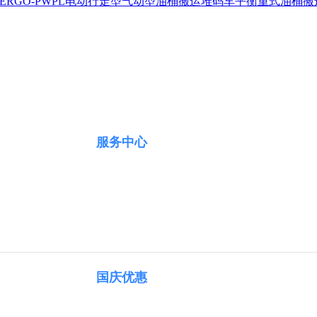
ERGO-PWPL电动行走型
气动型油桶搬运堆码车
平衡重式油桶搬
服务中心
国庆优惠