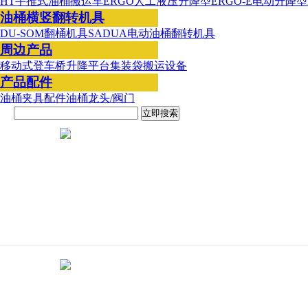
HT手推式油桶搬运车
ERGO人工液压升降型
ERGO-E电动升降型
油桶横竖翻转机具
DU-SOM翻桶机具
SADUA电动油桶翻转机具
周边产品
移动式登车桥
升降平台
集装袋搬运设备
产品配件
油桶夹具配件
油桶龙头/阀门