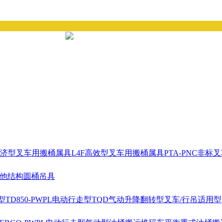
经济型叉车用搬桶属具
L4F高效型叉车用搬桶属具
PTA-PNC非
耳他结构圆桶吊具
型
TD850-PWPL电动行走型
TQD气动升降翻转型
叉车/行吊适用型